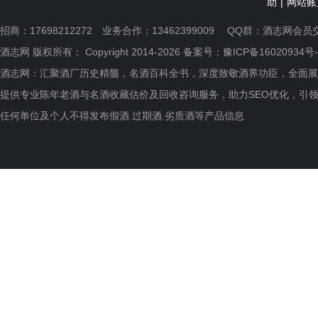
助
|
网站账
招商：17698212272 业务合作：13462399009 QQ群：
酒志网会员
酒志网 版权所有： Copyright 2014-2026 备案号：
豫ICP备16020934号-
酒志网：汇聚酒厂历史精髓，名酒百科全书，深度致敬酒界功臣，全面展
提供专业陈年老酒与名酒收藏估价及回收咨询服务，助力SEO优化，引
任何单位及个人不得发布假酒.过期酒.劣质酒等产品信息