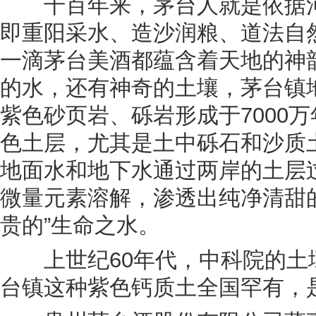
千百年来，茅台人就是依据河
即重阳采水、造沙润粮、道法自
一滴茅台美酒都蕴含着天地的神
的水，还有神奇的土壤，茅台镇
紫色砂页岩、砾岩形成于7000
色土层，尤其是土中砾石和沙质
地面水和地下水通过两岸的土层
微量元素溶解，渗透出纯净清甜
贵的”生命之水。
上世纪60年代，中科院的土
台镇这种紫色钙质土全国罕有，