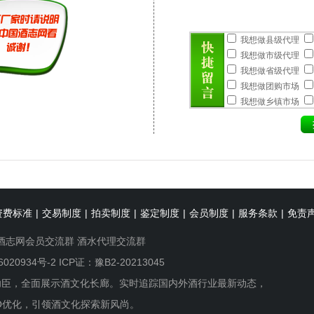
我想做县级代理
我想做市级代理
我想做省级代理
我想做团购市场
我想做乡镇市场
资费标准
|
交易制度
|
拍卖制度
|
鉴定制度
|
会员制度
|
服务条款
|
免责
酒志网会员交流群
酒水代理交流群
6020934号-2
ICP证：豫B2-20213045
功臣，全面展示酒文化长廊。实时追踪国内外酒行业最新动态，
O优化，引领酒文化探索新风尚。