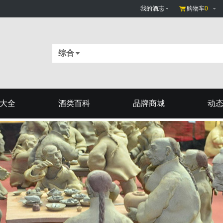
我的酒志
购物车
0
综合
大全
酒类百科
品牌商城
动