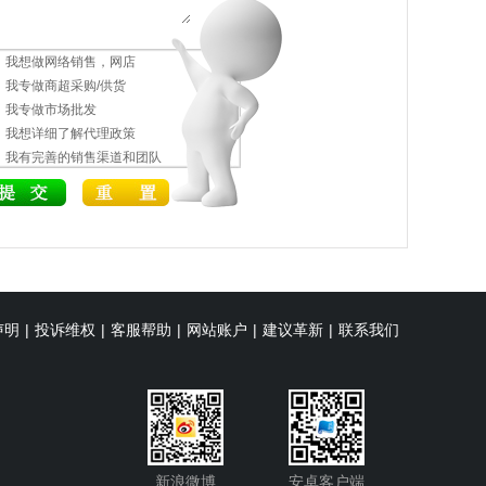
我想做网络销售，网店
我专做商超采购/供货
我专做市场批发
我想详细了解代理政策
我有完善的销售渠道和团队
声明
|
投诉维权
|
客服帮助
|
网站账户
|
建议革新
|
联系我们
新浪微博
安卓客户端