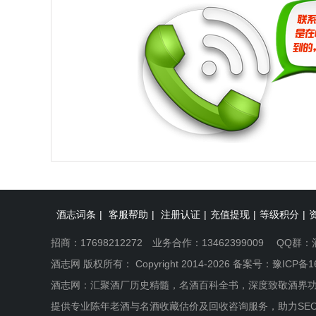
酒志词条
|
客服帮助
|
注册认证
|
充值提现
|
等级积分
|
招商：17698212272 业务合作：13462399009 QQ群：
酒志网 版权所有： Copyright 2014-2026 备案号：
豫ICP备1
酒志网：汇聚酒厂历史精髓，名酒百科全书，深度致敬酒界
提供专业陈年老酒与名酒收藏估价及回收咨询服务，助力SE