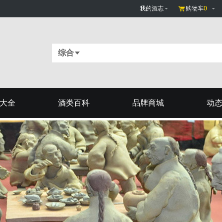
我的酒志
购物车
0
综合
大全
酒类百科
品牌商城
动