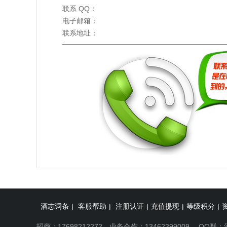
联系 QQ：
电子邮箱：
联系地址：
酒志词条
|
客服帮助
|
注册认证
|
充值提现
|
等级积分
|
招商：17698212272 业务合作：13462399009 QQ群：