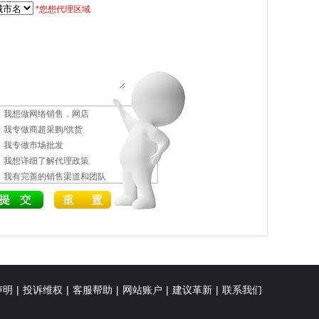
*您想代理区域
我想做网络销售，网店
我专做商超采购/供货
我专做市场批发
我想详细了解代理政策
我有完善的销售渠道和团队
声明
|
投诉维权
|
客服帮助
|
网站账户
|
建议革新
|
联系我们