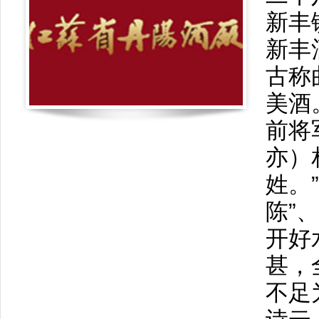
新丰
新丰
古称
美酒
前将
亦）
姓。
陈”
开好
甚，
不足