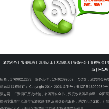
酒志词条
|
客服帮助
|
注册认证
|
充值提现
|
等级积分
|
资费标准
|
助
|
网站账
招商：17698212272 业务合作：13462399009 QQ群：
酒志网会员
酒志网 版权所有： Copyright 2014-2026 备案号：
豫ICP备16020934号-
酒志网：汇聚酒厂历史精髓，名酒百科全书，深度致敬酒界功臣，全面展
提供专业陈年老酒与名酒收藏估价及回收咨询服务，助力SEO优化，引
任何单位及个人不得发布假酒.过期酒.劣质酒等产品信息