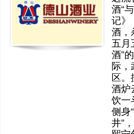
酒“
记》
酒，
五月
酒”
际，
区。
酒炉
饮一
侧身
井”