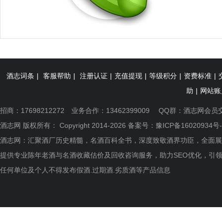
酒志词条
|
客服帮助
|
注册认证
|
充值提现
|
等级积分
|
资费标准
|
助
|
网站账
招商：17698212272 业务合作：13462399009 QQ群：
酒志网会员
酒志网 版权所有： Copyright 2014-2026 备案号：
豫ICP备16020934号-
酒志网：汇聚酒厂历史精髓，名酒百科全书，深度致敬酒界功臣，全面展
提供专业陈年老酒与名酒收藏估价及回收咨询服务，助力SEO优化，引
任何单位及个人不得发布假酒.过期酒.劣质酒等产品信息