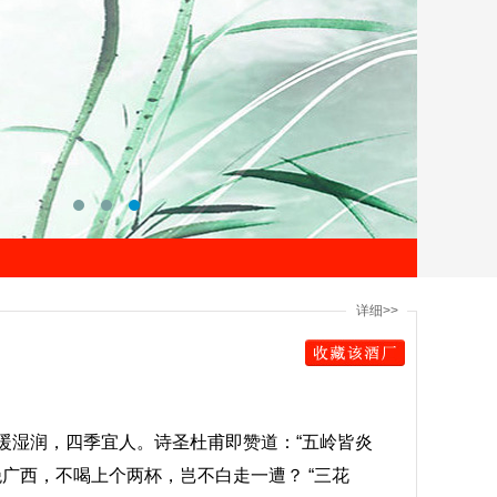
详细>>
温暖湿润，四季宜人。诗圣杜甫即赞道：“五岭皆炎
广西，不喝上个两杯，岂不白走一遭？ “三花