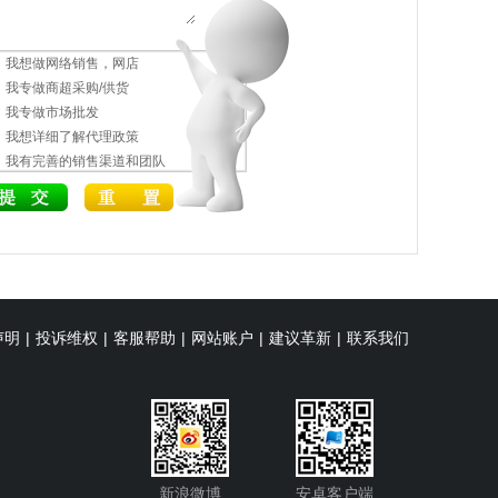
我想做网络销售，网店
我专做商超采购/供货
我专做市场批发
我想详细了解代理政策
我有完善的销售渠道和团队
声明
|
投诉维权
|
客服帮助
|
网站账户
|
建议革新
|
联系我们
新浪微博
安卓客户端