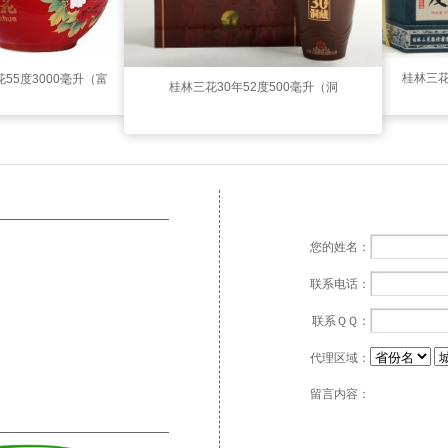
桂林三花
55度3000毫升（富
桂林三花30年52度500毫升（洞
贵牡丹坛）
藏）
您的姓名：
联系电话：
联系ＱＱ：
代理区域：
留言内容：