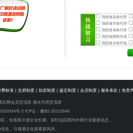
我想做县级代理
我想做市级代理
我想做省级代理
我想做团购市场
我想做乡镇市场
资费标准
|
交易制度
|
拍卖制度
|
鉴定制度
|
会员制度
|
服务条款
|
免责
酒志网会员交流群
酒水代理交流群
6020934号-2
ICP证：豫B2-20213045
功臣，全面展示酒文化长廊。实时追踪国内外酒行业最新动态，
O优化，引领酒文化探索新风尚。