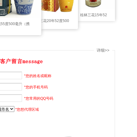
桂林三花15年52
桂林三花20年52度500
55度500毫升（携
度500毫升（洞
毫升（洞藏）
酒访友青花瓷
藏）.
详细>>
*您的姓名或昵称
*您的手机号码
*您常用的QQ号码
*您想代理区域