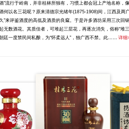
酒”流行于岭南，并非桂林所独有，习惯上都会冠上产地名称，像“
酒何以名三花呢？原来清德宗光绪年(1875-1908)间，江西
久”来评鉴酒度的高低及酒质的良窳。于是许多酒坊采用三次回锅
起无数酒花。其质佳者，可堆起三层花，再逐次消失，俗称“堆三花
朝廷一度禁民间私酿，为“怀柔远人”，独广西不禁。此……
详细