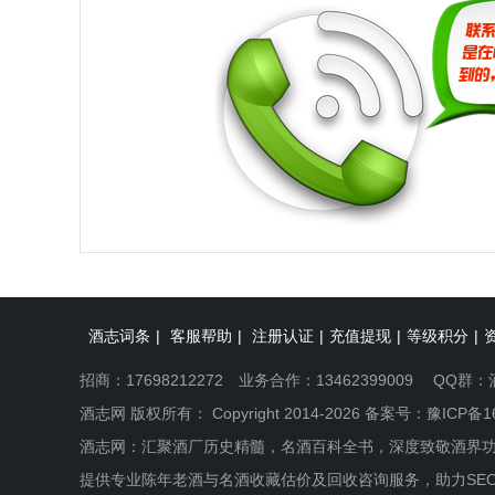
酒志词条
|
客服帮助
|
注册认证
|
充值提现
|
等级积分
|
招商：17698212272 业务合作：13462399009 QQ群：
酒志网 版权所有： Copyright 2014-2026 备案号：
豫ICP备1
酒志网：汇聚酒厂历史精髓，名酒百科全书，深度致敬酒界
提供专业陈年老酒与名酒收藏估价及回收咨询服务，助力SE