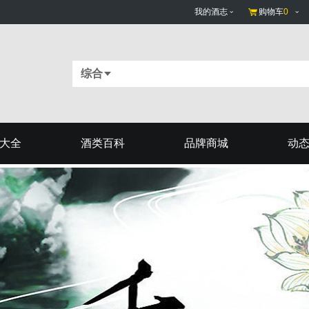
我的酒志
购物车
0
综合
大全
酒类百科
品牌商城
动