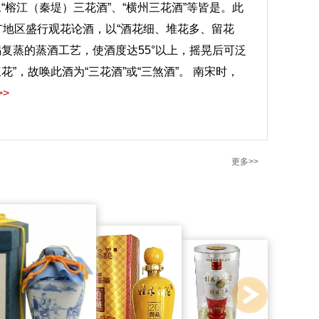
榕江（秦堤）三花酒”、“横州三花酒”等皆是。此
及两广地区盛行观花论酒，以“酒花细、堆花多、留花
复蒸的蒸酒工艺，使酒度达55°以上，摇晃后可泛
”，故唤此酒为“三花酒”或“三煞酒”。 南宋时，
>>
更多>>