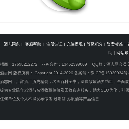
酒志词条
|
客服帮助
|
注册认证
|
充值提现
|
等级积分
|
资费标准
|
助
|
网站账
招商：17698212272 业务合作：13462399009 QQ群：
酒志网会员
酒志网 版权所有： Copyright 2014-2026 备案号：
豫ICP备16020934号-
酒志网：汇聚酒厂历史精髓，名酒百科全书，深度致敬酒界功臣，全面展
提供专业陈年老酒与名酒收藏估价及回收咨询服务，助力SEO优化，引
任何单位及个人不得发布假酒.过期酒.劣质酒等产品信息