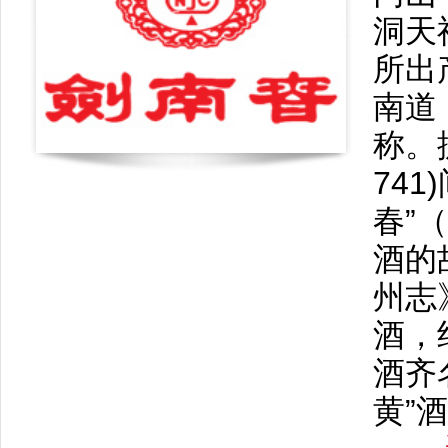
洞天
所出
南道
称。
741
春”
酒的
州志
酒，
酒齐
黄”