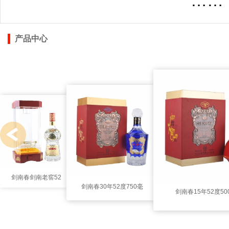
……
产品中心
剑南春剑南老窖52
剑南春30年52度750毫
剑南春15年52度50
度3000毫升（古
升（典藏）
窖陈