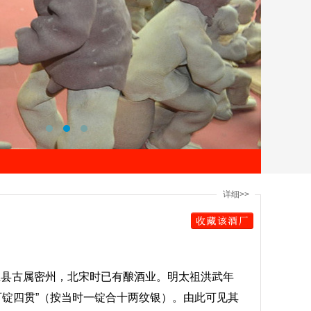
详细>>
丘县古属密州，北宋时已有酿酒业。明太祖洪武年
税“一百锭四贯”（按当时一锭合十两纹银）。由此可见其