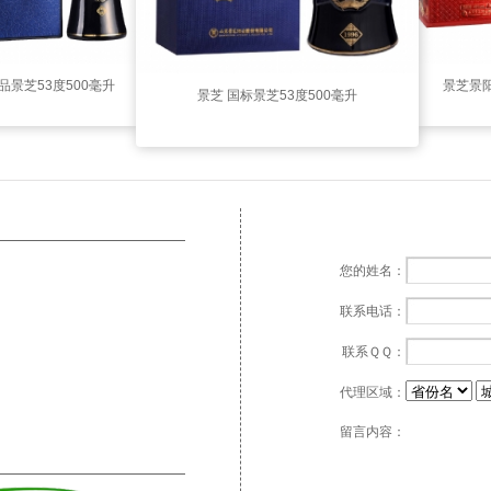
品景芝53度500毫升
景芝景阳
景芝 国标景芝53度500毫升
（新尚品）
（1996
您的姓名：
联系电话：
联系ＱＱ：
代理区域：
留言内容：