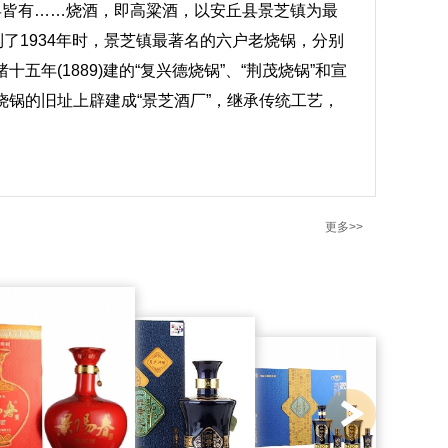
县皆有……烧酒，即高粱酒，以安丘县景芝镇为最
。到了1934年时，景芝镇最著名的六户老烧锅，分别
绪十五年(1889)建的“复兴德烧锅”、“荆茂烧锅”和宣
些老烧锅的旧址上辟建成“景芝酒厂”，继承传统工艺，
更多>>