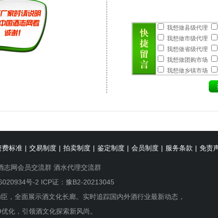
我想做县级代理
我想做市级代理
我想做省级代理
我想做团购市场
我想做乡镇市场
资费标准
|
交易制度
|
拍卖制度
|
鉴定制度
|
会员制度
|
服务条款
|
免责
酒志网会员交流群
酒水代理交流群
6020934号-2
ICP证：豫B2-20213045
功臣，全面展示酒文化长廊。实时追踪国内外酒行业最新动态，
O优化，引领酒文化探索新风尚。