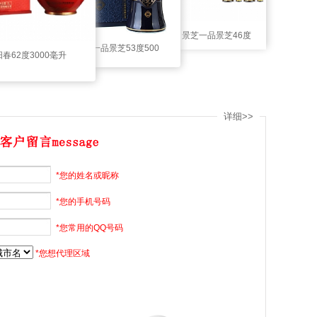
景芝一品景芝46度
景芝一品景芝53度500
春62度3000毫升
500毫升（妙品礼
毫升（尚品）
（原浆酒）
盒）
详细>>
*您的姓名或昵称
*您的手机号码
*您常用的QQ号码
*您想代理区域