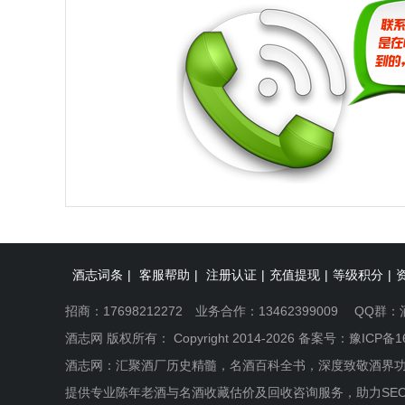
酒志词条
|
客服帮助
|
注册认证
|
充值提现
|
等级积分
|
招商：17698212272 业务合作：13462399009 QQ群：
酒志网 版权所有： Copyright 2014-2026 备案号：
豫ICP备1
酒志网：汇聚酒厂历史精髓，名酒百科全书，深度致敬酒界
提供专业陈年老酒与名酒收藏估价及回收咨询服务，助力SE