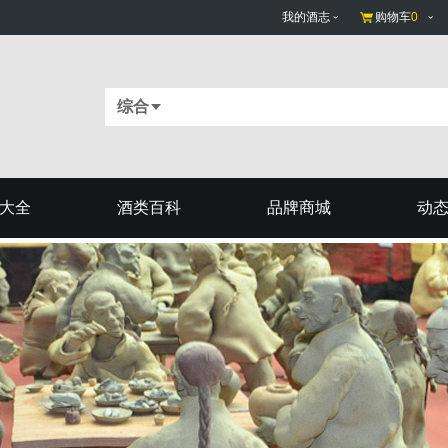
我的酒志
购物车
0
综合
大全
酒类百科
品牌商城
动