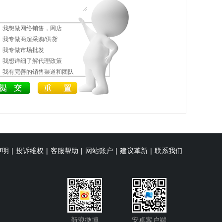
我想做网络销售，网店
我专做商超采购/供货
我专做市场批发
我想详细了解代理政策
我有完善的销售渠道和团队
声明
|
投诉维权
|
客服帮助
|
网站账户
|
建议革新
|
联系我们
新浪微博
安卓客户端