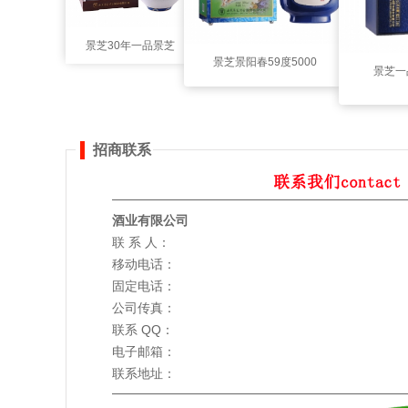
景芝30年一品景芝
景芝景阳春59度5000
景芝一
62度500毫升（原
毫升（大王）
浆
招商联系
酒业有限公司
联 系 人：
移动电话：
固定电话：
公司传真：
联系 QQ：
电子邮箱：
联系地址：