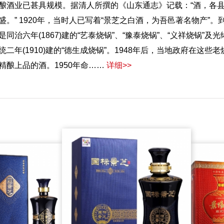
酿酒业已甚具规模。据清人所撰的《山东通志》记载：“酒，各
盛。” 1920年，当时人已写着“景芝之白酒，为吾邑著名物产”
是同治六年(1867)建的“艺泰烧锅”、“豫泰烧锅”、“义祥烧锅”及光
统二年(1910)建的“德生成烧锅”。1948年后，当地政府在这
精酿上品的酒。1950年命……
详细>>