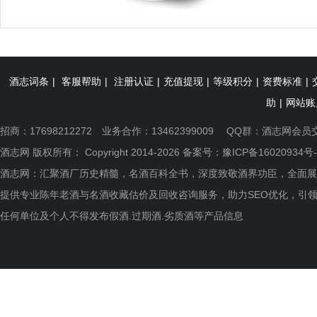
酒志词条
|
客服帮助
|
注册认证
|
充值提现
|
等级积分
|
资费标准
|
助
|
网站账
招商：17698212272 业务合作：13462399009 QQ群：
酒志网会员
酒志网 版权所有： Copyright 2014-2026 备案号：
豫ICP备16020934号-
酒志网：汇聚酒厂历史精髓，名酒百科全书，深度致敬酒界功臣，全面展
提供专业陈年老酒与名酒收藏估价及回收咨询服务，助力SEO优化，引
任何单位及个人不得发布假酒.过期酒.劣质酒等产品信息