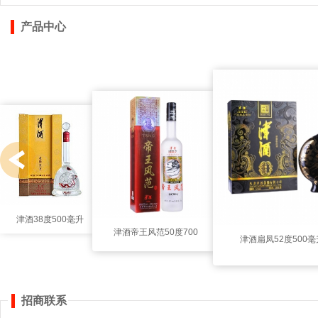
产品中心
津酒38度500毫升
津酒帝王风范50度700
津酒扁凤52度500
（龙腾天下）
毫升
尊）
招商联系