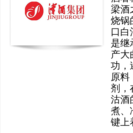
梁酒
烧锅
口白
是继
产大
功，
原料
剂，
沽酒
煮、
键上