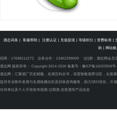
酒志词条
|
客服帮助
|
注册认证
|
充值提现
|
等级积分
|
资费标准
|
助
|
网站账
招商：17698212272 业务合作：13462399009 QQ群：
酒志网会员
酒志网 版权所有： Copyright 2014-2026 备案号：
豫ICP备16020934号-
酒志网：汇聚酒厂历史精髓，名酒百科全书，深度致敬酒界功臣，全面展
提供专业陈年老酒与名酒收藏估价及回收咨询服务，助力SEO优化，引
任何单位及个人不得发布假酒.过期酒.劣质酒等产品信息