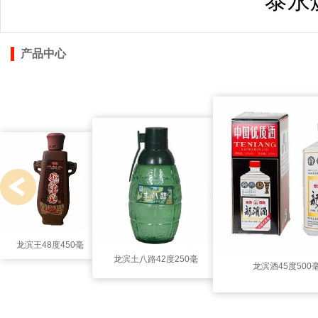
泰永
产品中心
龙滨王48度450毫
龙滨土八路42度250毫
龙滨酒45度500
升
升