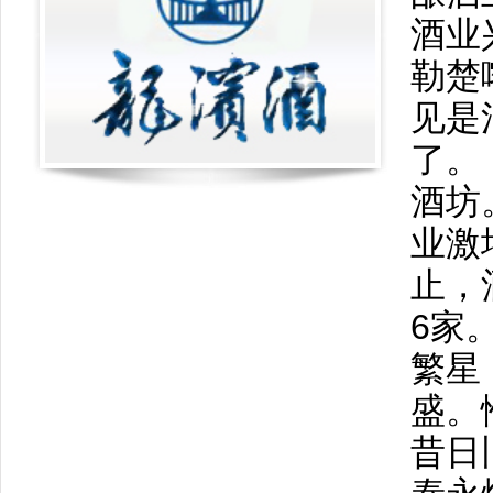
酒业
勒楚
见是
了。
酒坊
业激
止，
6家
繁星
盛。
昔日