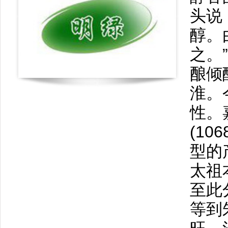
头说
醇。
之。
酿倾
淮。
性。
(10
型的
太祖
至此
等到