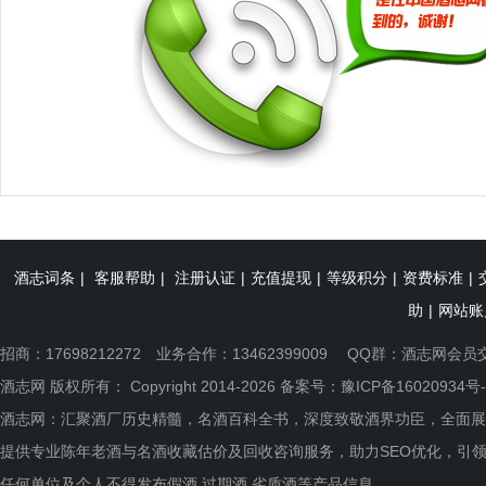
酒志词条
|
客服帮助
|
注册认证
|
充值提现
|
等级积分
|
资费标准
|
助
|
网站账
招商：17698212272 业务合作：13462399009 QQ群：
酒志网会员
酒志网 版权所有： Copyright 2014-2026 备案号：
豫ICP备16020934号-
酒志网：汇聚酒厂历史精髓，名酒百科全书，深度致敬酒界功臣，全面展
提供专业陈年老酒与名酒收藏估价及回收咨询服务，助力SEO优化，引
任何单位及个人不得发布假酒.过期酒.劣质酒等产品信息