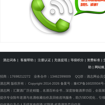
酒志词条
|
客服帮助
|
注册认证
|
充值提现
|
等级积分
|
资费标准
|
助
|
网站账
招商：17698212272 业务合作：13462399009 QQ群：
酒志网会员
酒志网 版权所有： Copyright 2014-2026 备案号：
豫ICP备16020934号-
酒志网：汇聚酒厂历史精髓，名酒百科全书，深度致敬酒界功臣，全面展
提供专业陈年老酒与名酒收藏估价及回收咨询服务，助力SEO优化，引
任何单位及个人不得发布假酒.过期酒.劣质酒等产品信息