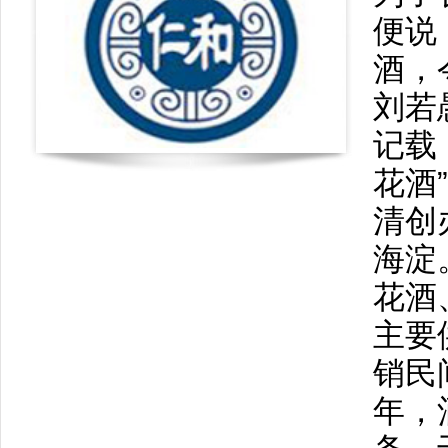
便说
酒，
刘若
记载
花酒
清创
海淀
花酒
主要
销民
年，