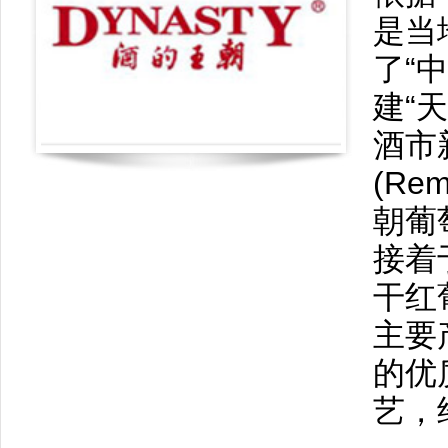
是当
了“
建“
酒市
(R
朝葡
接着
干红
主要
的优
艺，