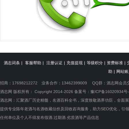
酒志词条
|
客服帮助
|
注册认证
|
充值提现
|
等级积分
|
资费标准
|
助
|
网站账
招商：17698212272 业务合作：13462399009 QQ群：
酒志网会员
酒志网 版权所有： Copyright 2014-2026 备案号：
豫ICP备16020934号-
酒志网：汇聚酒厂历史精髓，名酒百科全书，深度致敬酒界功臣，全面展
提供专业陈年老酒与名酒收藏估价及回收咨询服务，助力SEO优化，引
任何单位及个人不得发布假酒.过期酒.劣质酒等产品信息