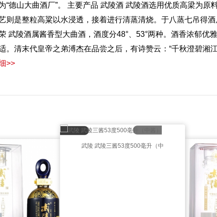
为“德山大曲酒厂”。 主要产品 武陵酒 武陵酒选用优质高梁为
艺则是整粒高粱以水浸透，接着进行清蒸清烧。于八蒸七吊得酒
荣 武陵酒属酱香型大曲酒，酒度分48°、53°两种。酒香浓郁
适。清末代皇帝之弟溥杰在品尝之后，有诗赞云：“千秋澄碧湘江水
细>>
武陵 武陵三酱53度500毫升（中
酱）