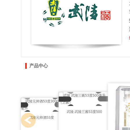
产品中心
武陵 武陵三酱53度500
武陵元帅酒53度
毫升（上酱）
3000毫升