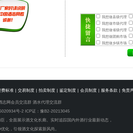
我想做县级代理
我想做市级代理
我想做省级代理
我想做团购市场
我想做乡镇市场
资费标准
|
交易制度
|
拍卖制度
|
鉴定制度
|
会员制度
|
服务条款
|
免责
酒志网会员交流群
酒水代理交流群
6020934号-2
ICP证：豫B2-20213045
功臣，全面展示酒文化长廊。实时追踪国内外酒行业最新动态，
O优化，引领酒文化探索新风尚。