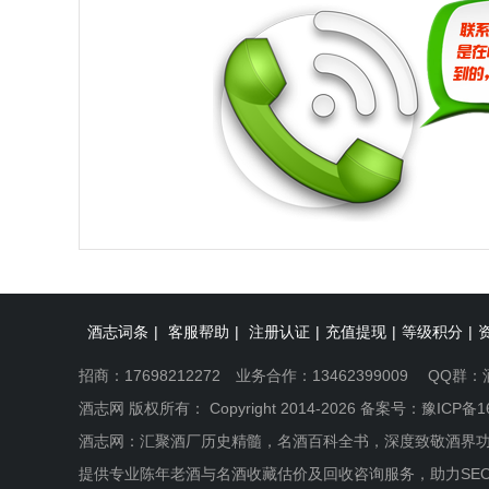
酒志词条
|
客服帮助
|
注册认证
|
充值提现
|
等级积分
|
招商：17698212272 业务合作：13462399009 QQ群：
酒志网 版权所有： Copyright 2014-2026 备案号：
豫ICP备1
酒志网：汇聚酒厂历史精髓，名酒百科全书，深度致敬酒界
提供专业陈年老酒与名酒收藏估价及回收咨询服务，助力SE