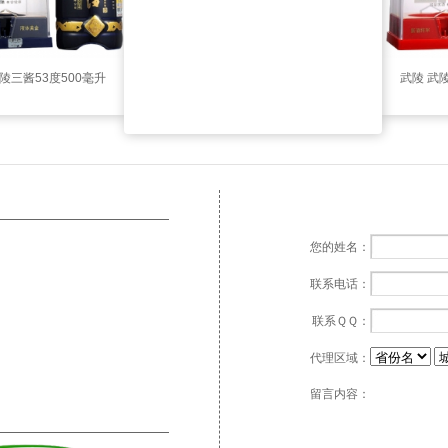
陵三酱53度500毫升
武陵 武
（中酱（水
您的姓名：
联系电话：
联系ＱＱ：
代理区域：
留言内容：