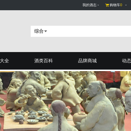
我的酒志
购物车
0
综合
大全
酒类百科
品牌商城
动