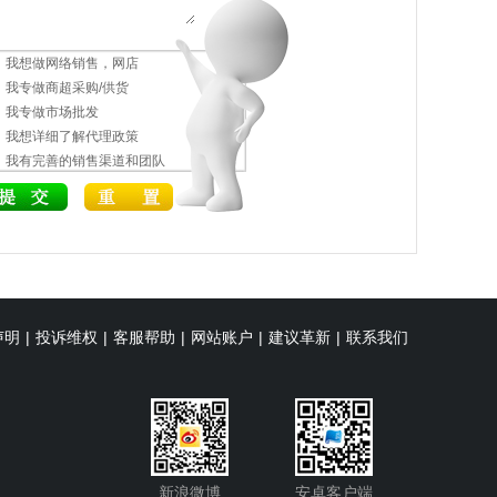
我想做网络销售，网店
我专做商超采购/供货
我专做市场批发
我想详细了解代理政策
我有完善的销售渠道和团队
声明
|
投诉维权
|
客服帮助
|
网站账户
|
建议革新
|
联系我们
新浪微博
安卓客户端