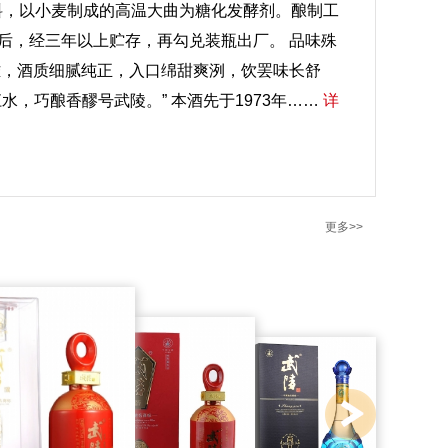
原料，以小麦制成的高温大曲为糖化发酵剂。酿制工
后，经三年以上贮存，再勾兑装瓶出厂。 品味殊
优雅，酒质细腻纯正，入口绵甜爽洌，饮罢味长舒
，巧酿香醪号武陵。” 本酒先于1973年……
详
更多>>