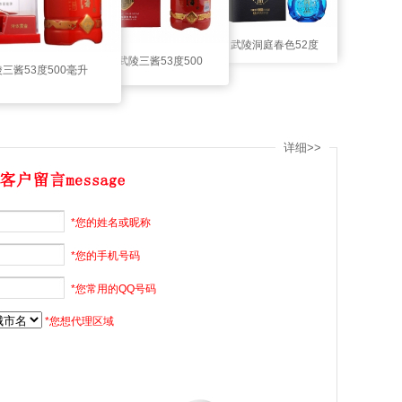
武陵洞庭春色52度
武陵 武陵三酱53度500
陵三酱53度500毫升
500毫升（尚品）
毫升（少酱）
（少酱（水
详细>>
*您的姓名或昵称
*您的手机号码
*您常用的QQ号码
*您想代理区域