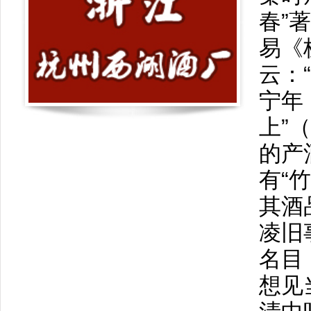
春”
易《
云：
宁年
上”
的产
有“
其酒
凌旧
名目
想见