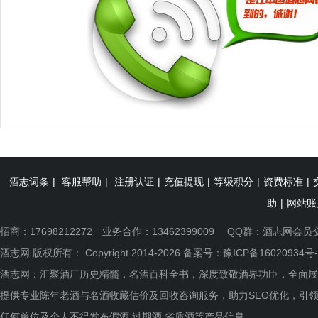
酒志词条
|
客服帮助
|
注册认证
|
充值提现
|
等级积分
|
资费标准
|
助
|
网站账
招商：17698212272 业务合作：13462399009 QQ群：
酒志网会员
酒志网 版权所有： Copyright 2014-2026 备案号：
豫ICP备16020934号-
酒志网：汇聚酒厂历史精髓，名酒百科全书，深度致敬酒界功臣，全面展
提供专业陈年老酒与名酒收藏估价及回收咨询服务，助力SEO优化，引
任何单位及个人不得发布假酒.过期酒.劣质酒等产品信息