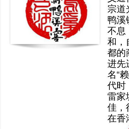
宗道
鸭溪
不息
和，自
都的
进先
名“
代时
雷家
佳，
在香