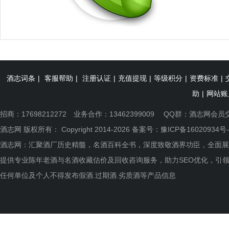
酒志词条
|
客服帮助
|
注册认证
|
充值提现
|
等级积分
|
资费标准
|
助
|
网站账
招商：17698212272 业务合作：13462399009 QQ群：
酒志网会员
酒志网 版权所有： Copyright 2014-2026 备案号：
豫ICP备16020934号-
酒志网：汇聚酒厂历史精髓，名酒百科全书，深度致敬酒界功臣，全面展
提供专业陈年老酒与名酒收藏估价及回收咨询服务，助力SEO优化，引
任何单位及个人不得发布假酒.过期酒.劣质酒等产品信息