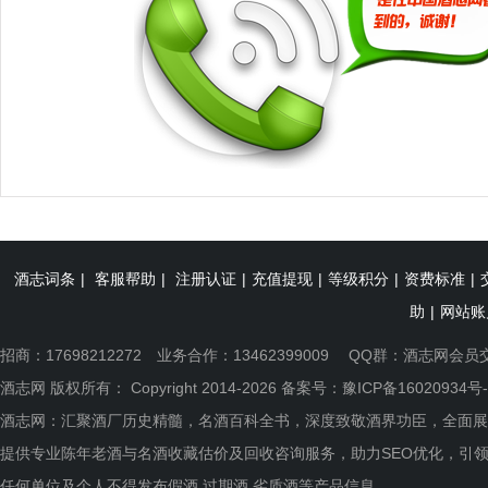
酒志词条
|
客服帮助
|
注册认证
|
充值提现
|
等级积分
|
资费标准
|
助
|
网站账
招商：17698212272 业务合作：13462399009 QQ群：
酒志网会员
酒志网 版权所有： Copyright 2014-2026 备案号：
豫ICP备16020934号-
酒志网：汇聚酒厂历史精髓，名酒百科全书，深度致敬酒界功臣，全面展
提供专业陈年老酒与名酒收藏估价及回收咨询服务，助力SEO优化，引
任何单位及个人不得发布假酒.过期酒.劣质酒等产品信息