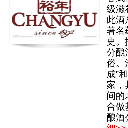
级滋
此酒
著名
史。
分酿
俗。
成”
家，其
间的
合做
酿酒